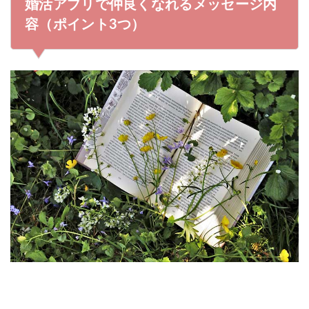
婚活アプリで仲良くなれるメッセージ内
3.1
趣味について
容（ポイント3つ）
3.2
プロフィール写真に写っているもの
3.3
好きな食べ物・もの・こと
3.4
よく行くお店やスポット
3.5
地元や出身地の話題
3.6
これからやりたいこと
4
婚活アプリのメッセージでNGなこと
4.1
実際に会うまでタメ語はやめとこう
4.2
すぐにLINEを聞く
4.3
日記のようなメッセージ内容
4.4
愚痴などネガティブなこと
5
婚活アプリでメッセージが続かない時の対処法