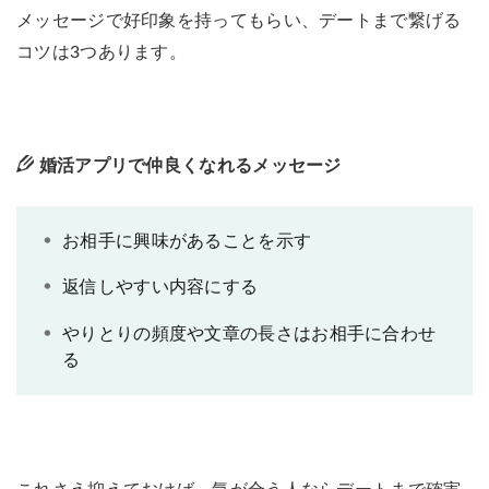
メッセージで好印象を持ってもらい、デートまで繋げる
5.1
相手の好きな話題をふってみる
コツは3つあります。
5.2
デートに誘ってしまう
5.3
返事がこないときは他の人とやりとりする
6
初デートの誘い方（男女別の例文）
婚活アプリで仲良くなれるメッセージ
6.1
男性が初デートに誘うときのメッセージ
6.2
女性が初デートに誘うときのメッセージ
お相手に興味があることを示す
7
メッセージで仲良くなってデートに行こう
返信しやすい内容にする
やりとりの頻度や文章の長さはお相手に合わせ
る