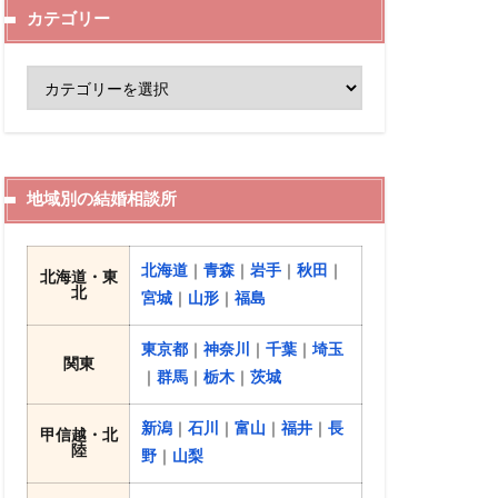
カテゴリー
地域別の結婚相談所
北海道
｜
青森
｜
岩手
｜
秋田
｜
北海道・東
北
宮城
｜
山形
｜
福島
東京都
｜
神奈川
｜
千葉
｜
埼玉
関東
｜
群馬
｜
栃木
｜
茨城
新潟
｜
石川
｜
富山
｜
福井
｜
長
甲信越・北
陸
野
｜
山梨