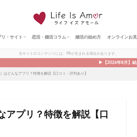
プリ・サイト
恋活・婚活コラム
婚活の始め方
オンラインお見
ト
ェント
ズ
ダルネット
ライド
ドットコム
シュ
ィ縁結び
オンライン婚活
恋愛の悩み
出会う方法
モテる方法
デート
当サイトのコンテンツには、PRが含まれる場合があります。
▶︎【2026年8月】結婚相談所の
ィズ）はどんなアプリ？特徴を解説【口コミ・評判あり】
んなアプリ？特徴を解説【口