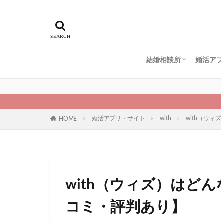
結婚相談所
婚活ア
エン婚活エージェント
スマリッジ
パートナーエージェン
ゼクシィ縁結びエージ
IBJメンバーズ
仲人協会
naco-do（ナコード）
地域別
ペアー
ブライ
ユーブ
マッチ
Omiai
マリッ
ゼクシ
婚活アプリ・サイト
with
with（ウ
HOME
with（ウィズ）はど
コミ・評判あり】