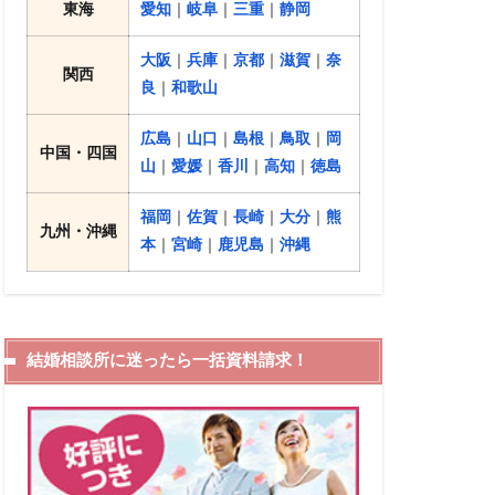
東海
愛知
｜
岐阜
｜
三重
｜
静岡
大阪
｜
兵庫
｜
京都
｜
滋賀
｜
奈
関西
良
｜
和歌山
広島
｜
山口
｜
島根
｜
鳥取
｜
岡
中国・四国
山
｜
愛媛
｜
香川
｜
高知
｜
徳島
福岡
｜
佐賀
｜
長崎
｜
大分
｜
熊
九州・沖縄
本
｜
宮崎
｜
鹿児島
｜
沖縄
結婚相談所に迷ったら一括資料請求！