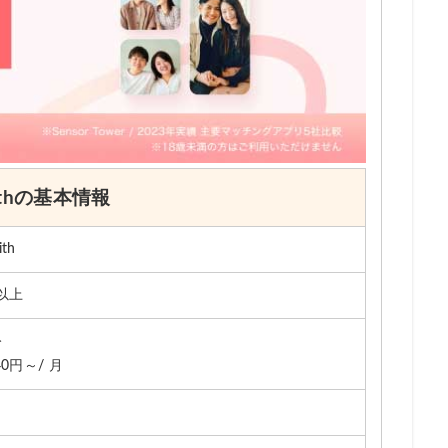
ithの基本情報
th
人以上
料
40円～/ 月