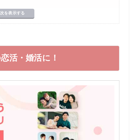
次を表示する
料
る
代の恋活・婚活に！
ラや業者はいない？
を比較
リ初心者におすすめ