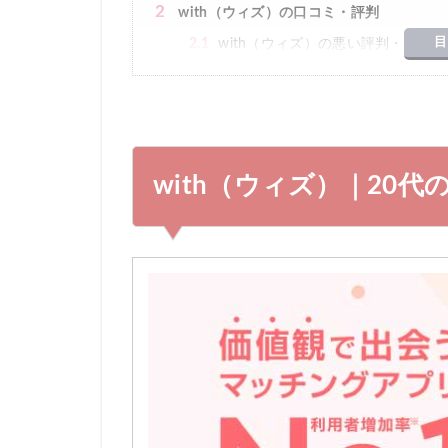
2
with（ウィズ）の口コミ・評判
目
2.1
with（ウィズ）の悪い評判・口コミ
2.2
with（ウィズ）の良い評判・口コミ
3
with（ウィズ）の料金プラン：女性は無
3.1
VIPオプション：身バレ防止もでき
with（ウィズ）｜20
4
with（ウィズ）の年齢層は20代がメイン
5
with（ウィズ）の安全性について！サク
6
他のマッチングアプリとwith（ウィズ）
7
with（ウィズ）は恋愛・マッチングアプ