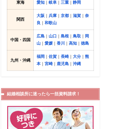
東海
愛知
｜
岐阜
｜
三重
｜
静岡
大阪
｜
兵庫
｜
京都
｜
滋賀
｜
奈
関西
良
｜
和歌山
広島
｜
山口
｜
島根
｜
鳥取
｜
岡
中国・四国
山
｜
愛媛
｜
香川
｜
高知
｜
徳島
福岡
｜
佐賀
｜
長崎
｜
大分
｜
熊
九州・沖縄
本
｜
宮崎
｜
鹿児島
｜
沖縄
結婚相談所に迷ったら一括資料請求！