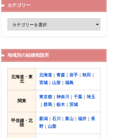
カテゴリー
地域別の結婚相談所
北海道
｜
青森
｜
岩手
｜
秋田
｜
北海道・東
北
宮城
｜
山形
｜
福島
東京都
｜
神奈川
｜
千葉
｜
埼玉
関東
｜
群馬
｜
栃木
｜
茨城
新潟
｜
石川
｜
富山
｜
福井
｜
長
甲信越・北
陸
野
｜
山梨