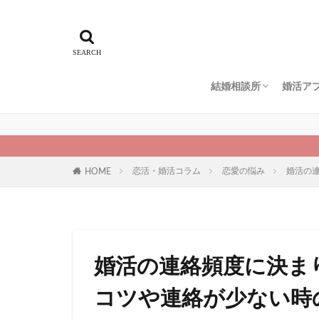
結婚相談所
婚活ア
エン婚活エージェント
スマリッジ
パートナーエージェン
ゼクシィ縁結びエージ
IBJメンバーズ
仲人協会
naco-do（ナコード）
地域別
ペアー
ブライ
ユーブ
マッチ
Omiai
マリッ
ゼクシ
恋活・婚活コラム
恋愛の悩み
婚活の
HOME
婚活の連絡頻度に決ま
コツや連絡が少ない時