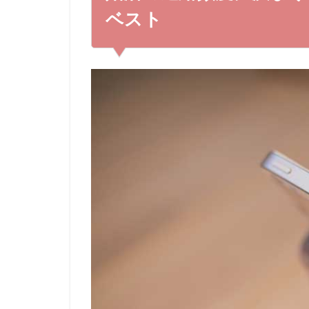
3
婚活中の連絡においての注意点
ベスト
3.1
何度も連続で連絡をしない
3.2
駆け引きをしない（返信を遅らせる
3.3
忙しくても数日放置しない
4
婚活で相手からの連絡が少ない場合の対
4.1
相手の興味のある話題をふってみる
4.2
デートに誘ってみる
5
連絡頻度はお互いの距離感の目安になる