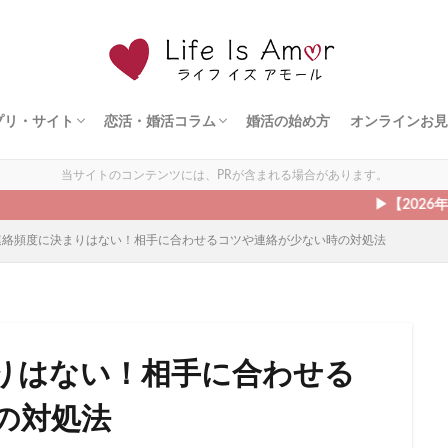
プリ・サイト
恋活・婚活コラム
婚活の始め方
オンラインお見
ト
ェント
ズ
ダルネット
ライド
ドットコム
シュ
ィ縁結び
オンライン婚活
恋愛の悩み
出会う方法
モテる方法
デート
当サイトのコンテンツには、PRが含まれる場合があります。
▶︎【2026年8月】結婚
連絡頻度に決まりはない！相手に合わせるコツや連絡が少ない時の対処法
りはない！相手に合わせる
の対処法