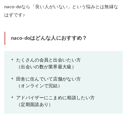
対応エリア
全国
naco-doなら「良い人がいない」という悩みとは無縁な
成婚退会までの平
はずです♪
6.6ヶ月
均活動期間
» お得なキャンペーン中！今登録すれば
キャンペーン
月会費が永久14,200円！（4/30まで）
naco-doはどんな人におすすめ？
naco-doの口コミ・評判
たくさんの会員と出会いたい方
（出会いの数が業界最大級）
公式サイトを見る
田舎に住んでいて店舗がない方
（オンラインで完結）
アドバイザーにこまめに相談したい方
（定期面談あり）