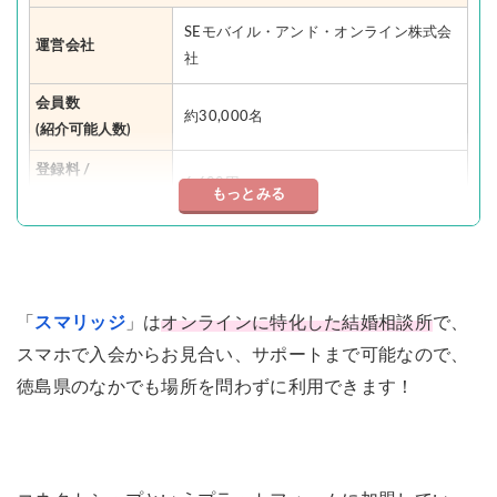
SEモバイル・アンド・オンライン株式会
運営会社
社
会員数
約30,000名
(紹介可能人数)
登録料 /
6,600円
もっとみる
入会金
月会費
9,900円
成婚料
0円
「
スマリッジ
」は
オンラインに特化した結婚相談所
で、
スマホで入会からお見合い、サポートまで可能なので、
0円（毎月8件まで）
お見合い料
徳島県のなかでも場所を問わずに利用できます！
※9件目以降1,100円/1件
独身証明書
2,200円
取得サポート