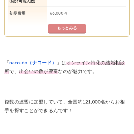
(紹介可能人数)
初期費用
66,000円
もっとみる
月会費
16,800円
成婚料
0円
お見合い料
0円
「
naco-do（ナコード）
」は
オンライン特化の結婚相談
所
で、
出会いの数が豊富
なのが魅力です。
独身証明書
0円
取得サポート
年齢層
20代〜50代（約半数が30代）
複数の連盟に加盟していて、全国約121,000名からお相
身分証明書 / 独身証明書 / 収入証明書
手を探すことができるんです！
証明書提出
（男性のみ） / 学歴証明書（大卒以上）
/ 資格証明書