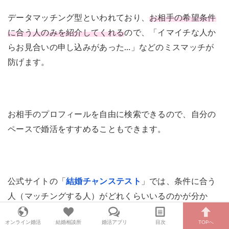
データマッチング型といわれており、
お相手の希望条件
年齢層
20～40代
に合う人のみを紹介してくれる
ので、「イマイチな人か
健康保険証 / 運転免許証 / 独身証明書 /
らお見合いの申し込みがあった…」などのミスマッチが
最終学歴を証明する書類 / 職業を証明す
証明書提出
防げます。
る書類の写し / 月会費等の口座振替依頼
書
岩手、宮城、東京、神奈川、埼玉、千
葉、栃木、群馬、茨城、愛知、静岡、岐
お相手のプロフィールを自由に検索できるので、自分の
阜、石川、長野、新潟、山梨、大阪、京
ペースで婚活をすすめることもできます。
対応エリア
都、兵庫、奈良、徳島、香川、愛媛、福
岡、熊本、鹿児島、沖縄
※オンライン対応あり
公式サイトの「
結婚チャンステスト
」では、条件に合う
成婚退会までの平
13カ月～15カ月
均活動期間
人（マッチングする人）がどれくらいいるのかが分か
り、入会する前に目安を把握できますよ♪
人気オプションを入会者全員にプレゼン
キャンペーン
オンライン婚活
結婚相談所
婚活アプリ
目次
TOPへ
ト