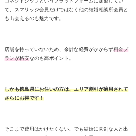
コネクトシップというプラットフォームに加盟してい
年齢層
20〜40代
て、スマリッジ会員だけではなく他の結婚相談所会員と
身分証明書 / 独身証明書 / 収入証明書
も出会えるのも魅力です。
証明書提出
/ 学歴証明書 / 資格証明書
対応エリア
全国
店舗を持っていないため、余計な経費がかからず
料金プ
成婚退会までの平
5.4ヶ月（半年以内）
ランが格安
なのも高ポイント。
均活動期間
» 3/31（月）13:59まで、登録料6,600
キャンペーン
円が0円！
しかも徳島県にお住いの方は、エリア割引が適用されて
スマリッジの口コミ・評判
さらにお得です！
公式サイトを見る
そこまで費用はかけたくない、でも結婚に真剣な人と出