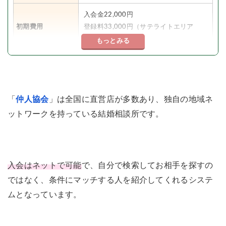
入会金22,000円
初期費用
登録料33,000円（サテライトエリア
66,000円）
もっとみる
6,600円
月会費
（サテライトエリア11,000円）
成婚料
220,000円
「
仲人協会
」は全国に直営店が多数あり、独自の地域ネ
ットワークを持っている結婚相談所です。
男性：6,600円〜8,800円
お見合い料
女性：無料〜8,800円
年齢層
20〜40代
入会はネットで可能
で、自分で検索してお相手を探すの
本人確認書類
ではなく、条件にマッチする人を紹介してくれるシステ
証明書提出
（運転免許証・パスポート・健康保険証
ムとなっています。
のいずれか）
宮城、福島、東京、神奈川、埼玉、栃