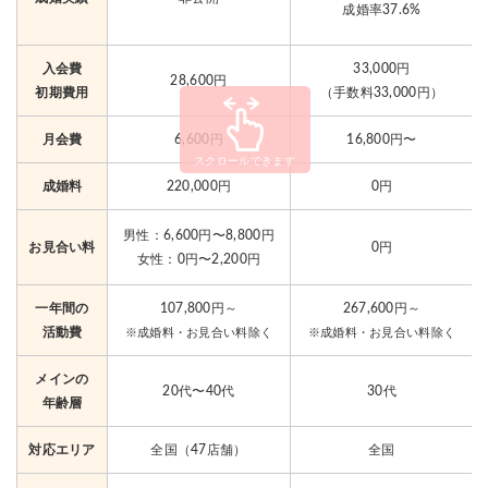
成婚率37.6%
9
徳島県で1番おすすめは仲人協会
10
入会費
33,000円
徳島県の結婚相談所で理想を叶えよう！
28,600円
初期費用
（手数料33,000円）
月会費
6,600円
16,800円〜
スクロールできます
成婚料
220,000円
0円
男性：6,600円〜8,800円
お見合い料
0円
女性：0円〜2,200円
一年間の
107,800円～
267,600円～
活動費
※成婚料・お見合い料除く
※成婚料・お見合い料除く
メインの
20代〜40代
30代
年齢層
対応エリア
全国（47店舗）
全国