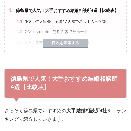
1
徳島県で人気！大手おすすめ結婚相談所4選【比較表】
1.1
1位：仲人協会｜全国47店舗でネット入会可能
1.2
2位：naco-do｜定期面談でサポート
1.3
3位：スマリッジ｜業界最安級の料金
目次を表示する
1.4
4位：オーネット｜徳島支社
2
徳島県で地域密着型のおすすめ結婚相談所5選
2.1
徳島市の結婚相談所
徳島県で人気！大手おすすめ結婚相談所
2.2
藍住町の結婚相談所
4選【比較表】
3
徳島県の大手結婚相談所【安い順ランキング】
さっそく徳島県でおすすめの
大手結婚相談所4社
を、ラン
4
徳島県で結婚相談所を選ぶときのポイント
キングで紹介していきます。
4.1
結婚相談所の種類