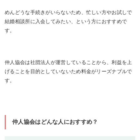
木、新潟、愛知、静岡、福井、富山、大
めんどうな手続きがいらないため、忙しい方やお試しで
対応エリア
阪、京都、滋賀、兵庫、岡山、香川、熊
本 ※その他の県はサテライト店舗（オ
結婚相談所に入会してみたい、という方におすすめで
ンライン対応あり）
す。
成婚退会までの平
非公開
均活動期間
※ネット予約で入会金
無料
で月会費
が
仲人協会は社団法人が運営していることから、利益を上
キャンペーン
6,600円
げることを目的としていないため料金がリーズナブルで
す。
仲人協会の口コミ・評判
公式サイトを見る
仲人協会はどんな人におすすめ？