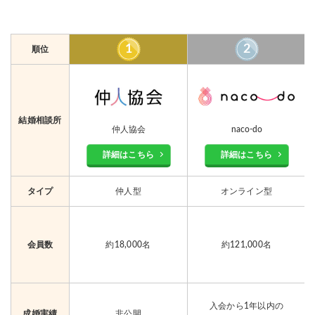
4.2
結婚相談所への通いやすさ
4.3
無理なく続けられる料金設定か
1
2
順位
5
年代別に徳島県でおすすめ結婚相談所を紹介
5.1
徳島県で20代におすすめの結婚相談所
5.2
徳島県で30代におすすめの結婚相談所
結婚相談所
仲人協会
naco-do
5.3
徳島県で40代におすすめの結婚相談所
詳細はこちら
詳細はこちら
6
大手と地域密着型の結婚相談所の違いを解説
タイプ
仲人型
オンライン型
7
徳島県の結婚相談所で婚活を成功させるコツ
7.1
プロフィール写真はフォトスタジオで撮ってもらう
会員数
約18,000名
約121,000名
7.2
県外の人ともたくさんお見合いしてみる
7.3
オンラインお見合いでコミュニケーションをとる
8
徳島県でもハッピーカムカムで婚活はできる？
入会から1年以内の
成婚実績
非公開