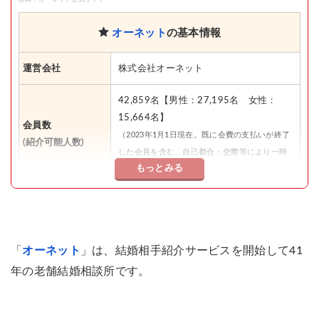
オーネット
の基本情報
運営会社
株式会社オーネット
42,859名【男性：27,195名 女性：
15,664名】
会員数
（2023年1月1日現在。既に会費の支払いが終了
(紹介可能人数)
した会員を含む。自己都合・交際等により一時
もっとみる
的に活動を休止中の会員10,850名を含む。）
入会時支払金
43,200円〜
月会費
12,600円〜
「
オーネット
」は、結婚相手紹介サービスを開始して41
年の老舗結婚相談所です。
成婚料
0円
お見合い料
0円