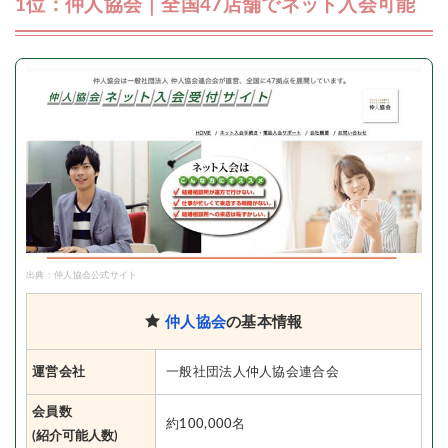
1位：仲人協会｜全国47店舗でネット入会可能
出典：仲人協会公式サイト
仲人協会
の基本情報
運営会社
一般社団法人仲人協会連合会
会員数
約100,000名
(紹介可能人数)