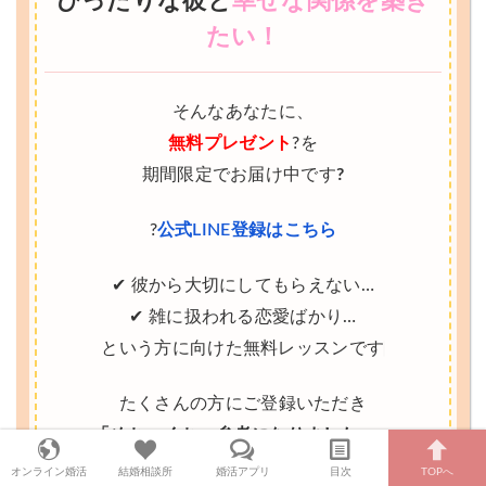
ぴったりな彼と
幸せな関係を築き
たい！
そんなあなたに、
無料プレゼント
?を
期間限定でお届け中です
?
?
公式LINE登録はこちら
✔︎ 彼から大切にしてもらえない…
✔︎ 雑に扱われる恋愛ばかり…
という方に向けた無料レッスンです♩
たくさんの方にご登録いただき
「めちゃくちゃ参考になりました～」
「新たな発見がありハッとしました」
オンライン婚活
結婚相談所
婚活アプリ
目次
TOPへ