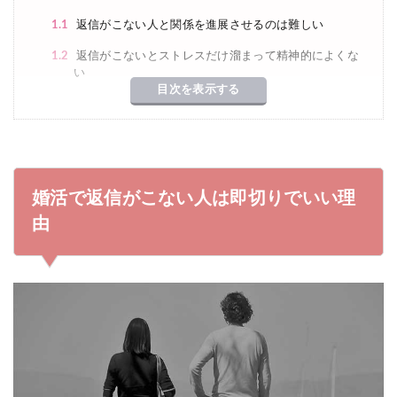
1.1
返信がこない人と関係を進展させるのは難しい
1.2
返信がこないとストレスだけ溜まって精神的によくな
い
目次を表示する
2
婚活で返信がこないのはなぜ？シーン別に解説
2.1
マッチング後に返信がこない理由
2.2
デート後に返信がこない理由
婚活で返信がこない人は即切りでいい理
2.3
仮交際中の返信がこない理由
由
3
婚活中に返信がこない時の対処法
4
婚活中に返信がこないことはよくある