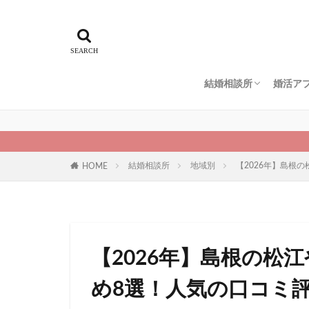
結婚相談所
婚活ア
エン婚活エージェント
スマリッジ
パートナーエージェン
ゼクシィ縁結びエージ
IBJメンバーズ
仲人協会
naco-do（ナコード）
地域別
ペアー
ブライ
ユーブ
マッチ
Omiai
マリッ
ゼクシ
結婚相談所
地域別
【2026年】島根
HOME
【2026年】島根の松
め8選！人気の口コミ