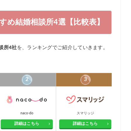
すめ結婚相談所4選【比較表】
ング】
ト
談所4社
を、ランキングでご紹介していきます。
2
3
紹介
談所
談所
談所
naco-do
スマリッジ
詳細はこちら
詳細はこちら
解説