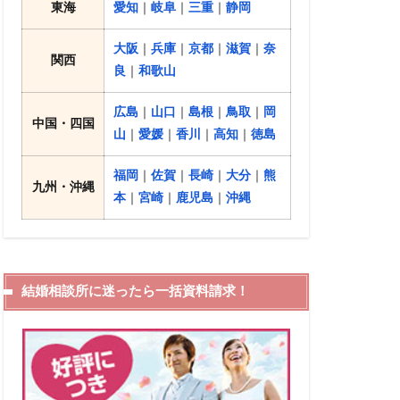
東海
愛知
｜
岐阜
｜
三重
｜
静岡
大阪
｜
兵庫
｜
京都
｜
滋賀
｜
奈
関西
良
｜
和歌山
広島
｜
山口
｜
島根
｜
鳥取
｜
岡
中国・四国
山
｜
愛媛
｜
香川
｜
高知
｜
徳島
福岡
｜
佐賀
｜
長崎
｜
大分
｜
熊
九州・沖縄
本
｜
宮崎
｜
鹿児島
｜
沖縄
4
結婚相談所に迷ったら一括資料請求！
オーネット
詳細はこちら