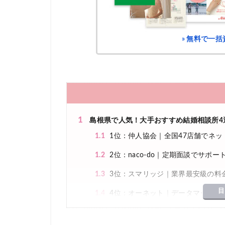
» 無料で一
1
島根県で人気！大手おすすめ結婚相談所4
1.1
1位：仲人協会｜全国47店舗でネッ
1.2
2位：naco-do｜定期面談でサポー
1.3
3位：スマリッジ｜業界最安級の料
目
1.4
4位：オーネット｜データマッチン
2
島根県で地域密着型のおすすめ結婚相談所