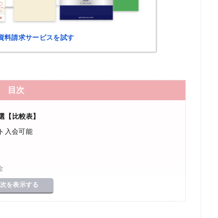
括資料請求サービスを試す
目次
選【比較表】
ト入会可能
ト
金
次を表示する
グでお相手探し
4選