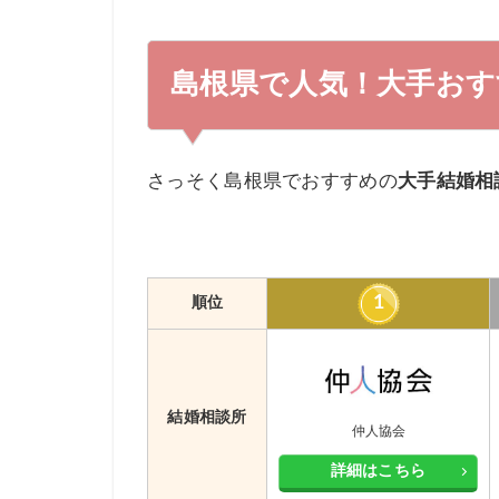
2.1
松江の結婚相談所
2.2
出雲の結婚相談所
島根県で人気！大手おす
3
島根県の大手結婚相談所【安い順ランキ
4
島根県で結婚相談所を選ぶときのポイン
さっそく島根県でおすすめの
大手結婚相
4.1
結婚相談所の種類
4.2
結婚相談所への通いやすさ
4.3
無理なく続けられる料金設定か
1
順位
5
年代別に島根県でおすすめ結婚相談所を
5.1
島根県で20代におすすめの結婚相
5.2
島根県で30代におすすめの結婚相
結婚相談所
5.3
島根県で40代におすすめの結婚相
仲人協会
詳細はこちら
6
大手と地域密着型の結婚相談所の違いを