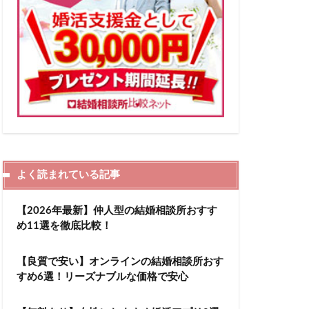
データマッチング型
42,859名
7,195名 女性：15,664名】
（2023年1月1日現在）
13カ月～15カ月
婚退会までの平均活動期間
よく読まれている記事
43,200円〜
【2026年最新】仲人型の結婚相談所おすす
12,600円〜
め11選を徹底比較！
0円
【良質で安い】オンラインの結婚相談所おす
すめ6選！リーズナブルな価格で安心
0円