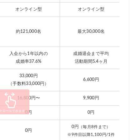
コツ
オンライン型
オンライン型
で撮ってもらう
みる
約121,000名
最大30,000名
【男性：2
ションをとる
入会から1年以内の
成婚退会まで平均
きる？
成婚率37.6%
活動期間5.4ヶ月
※成
33,000円
6,600円
（手数料33,000円）
16,800円〜
9,900円
クロールできます
0円
0円
0円
（毎月8件まで）
0円
※9件目以降1,100円/1件