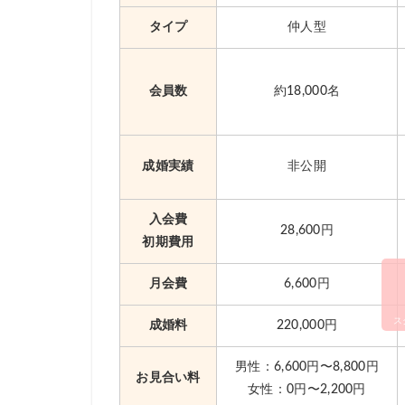
7
島根県の結婚相談所で婚活を成功させる
タイプ
仲人型
7.1
プロフィール写真はフォトスタジオ
7.2
県外の人ともたくさんお見合いして
会員数
約18,000名
7.3
オンラインお見合いでコミュニケー
8
島根県でもハッピーカムカムで婚活はで
成婚実績
非公開
9
島根県で1番おすすめは仲人協会
入会費
10
28,600円
島根県の結婚相談所で夢を叶えよう！
初期費用
月会費
6,600円
ス
成婚料
220,000円
男性：6,600円〜8,800円
お見合い料
女性：0円〜2,200円