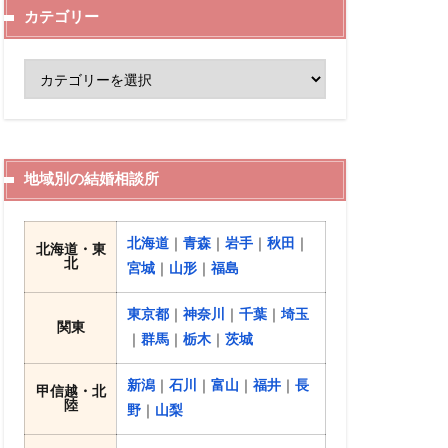
カテゴリー
地域別の結婚相談所
北海道
｜
青森
｜
岩手
｜
秋田
｜
北海道・東
北
宮城
｜
山形
｜
福島
東京都
｜
神奈川
｜
千葉
｜
埼玉
関東
｜
群馬
｜
栃木
｜
茨城
新潟
｜
石川
｜
富山
｜
福井
｜
長
甲信越・北
陸
野
｜
山梨