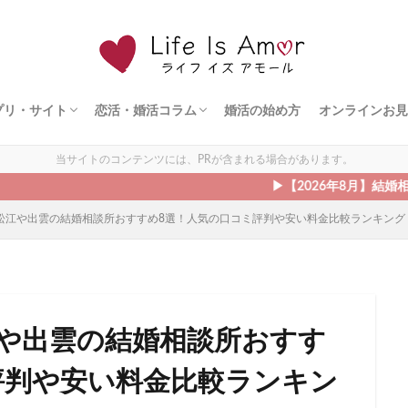
プリ・サイト
恋活・婚活コラム
婚活の始め方
オンラインお見
ト
ェント
ズ
ダルネット
ライド
ドットコム
シュ
ィ縁結び
オンライン婚活
恋愛の悩み
出会う方法
モテる方法
デート
当サイトのコンテンツには、PRが含まれる場合があります。
▶︎【2026年8月】結婚相談所のキャ
の松江や出雲の結婚相談所おすすめ8選！人気の口コミ評判や安い料金比較ランキング
江や出雲の結婚相談所おすす
評判や安い料金比較ランキン