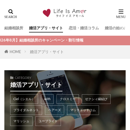
結婚相談所
婚活アプリ・サイト
恋活・婚活コラム
婚活の始め方
】結婚相談所のキャンペーン・割引情報
HOME
婚活アプリ・サイト
CATEGORY
婚活アプリ・サイト
Ciel（シエル）
with
クロスミー
ゼクシィ縁結び
ブライダルネット
ペアーズ
マッチドットコム
マリッシュ
ユーブライド