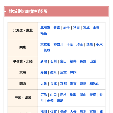
地域別の結婚相談所
北海道
｜
青森
｜
岩手
｜
秋田
｜
宮城
｜
山形
｜
北海道・東北
福島
東京都
｜
神奈川
｜
千葉
｜
埼玉
｜
群馬
｜
栃木
関東
｜
茨城
甲信越・北陸
新潟
｜
石川
｜
富山
｜
福井
｜
長野
｜
山梨
東海
愛知
｜
岐阜
｜
三重
｜
静岡
関西
大阪
｜
兵庫
｜
京都
｜
滋賀
｜
奈良
｜
和歌山
広島
｜
山口
｜
島根
｜
鳥取
｜
岡山
｜
愛媛
｜
香
中国・四国
川
｜
高知
｜
徳島
福岡
｜
佐賀
｜
長崎
｜
大分
｜
熊本
｜
宮崎
｜
鹿