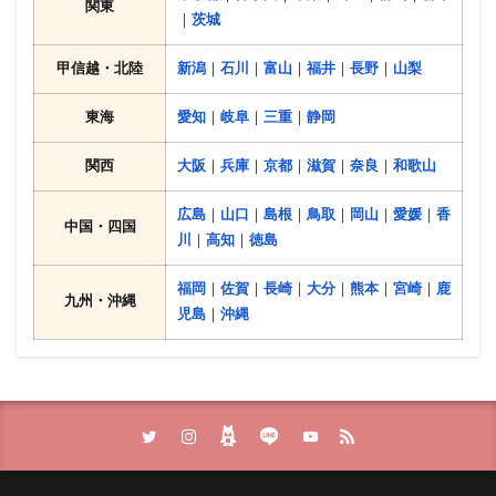
関東
｜
茨城
甲信越・北陸
新潟
｜
石川
｜
富山
｜
福井
｜
長野
｜
山梨
東海
愛知
｜
岐阜
｜
三重
｜
静岡
関西
大阪
｜
兵庫
｜
京都
｜
滋賀
｜
奈良
｜
和歌山
広島
｜
山口
｜
島根
｜
鳥取
｜
岡山
｜
愛媛
｜
香
中国・四国
川
｜
高知
｜
徳島
福岡
｜
佐賀
｜
長崎
｜
大分
｜
熊本
｜
宮崎
｜
鹿
九州・沖縄
児島
｜
沖縄