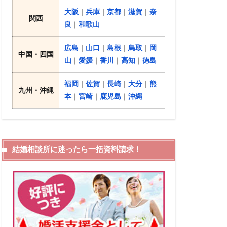
大阪
｜
兵庫
｜
京都
｜
滋賀
｜
奈
関西
良
｜
和歌山
広島
｜
山口
｜
島根
｜
鳥取
｜
岡
中国・四国
山
｜
愛媛
｜
香川
｜
高知
｜
徳島
福岡
｜
佐賀
｜
長崎
｜
大分
｜
熊
九州・沖縄
本
｜
宮崎
｜
鹿児島
｜
沖縄
結婚相談所に迷ったら一括資料請求！