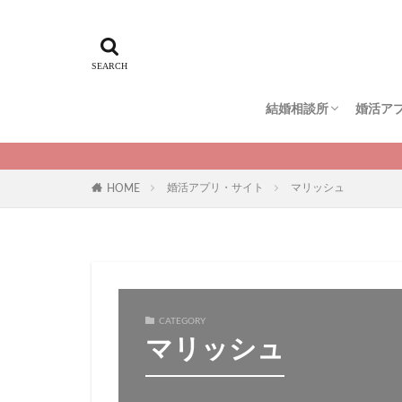
結婚相談所
婚活ア
エン婚活エージェント
スマリッジ
パートナーエージェン
ゼクシィ縁結びエージ
IBJメンバーズ
仲人協会
naco-do（ナコード）
地域別
ペアー
ブライ
ユーブ
マッチ
Omiai
マリッ
ゼクシ
婚活アプリ・サイト
マリッシュ
HOME
CATEGORY
マリッシュ