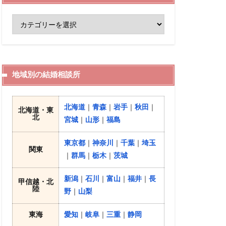
地域別の結婚相談所
北海道
｜
青森
｜
岩手
｜
秋田
｜
北海道・東
北
宮城
｜
山形
｜
福島
東京都
｜
神奈川
｜
千葉
｜
埼玉
関東
｜
群馬
｜
栃木
｜
茨城
新潟
｜
石川
｜
富山
｜
福井
｜
長
甲信越・北
陸
野
｜
山梨
東海
愛知
｜
岐阜
｜
三重
｜
静岡