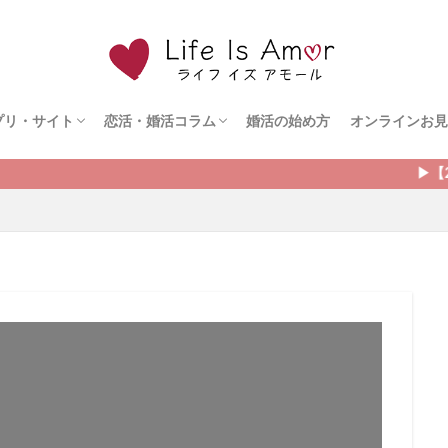
プリ・サイト
恋活・婚活コラム
婚活の始め方
オンラインお見
ト
ェント
ズ
ダルネット
ライド
ドットコム
シュ
ィ縁結び
オンライン婚活
恋愛の悩み
出会う方法
モテる方法
デート
▶︎【2026年8