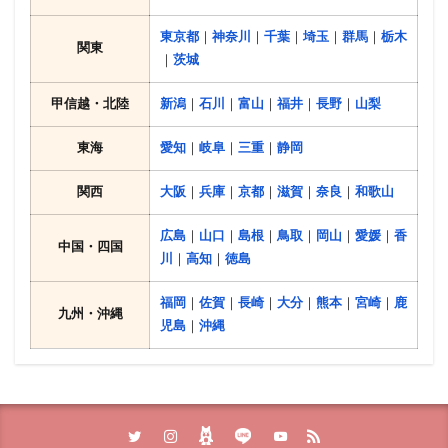
東京都
｜
神奈川
｜
千葉
｜
埼玉
｜
群馬
｜
栃木
関東
｜
茨城
甲信越・北陸
新潟
｜
石川
｜
富山
｜
福井
｜
長野
｜
山梨
東海
愛知
｜
岐阜
｜
三重
｜
静岡
関西
大阪
｜
兵庫
｜
京都
｜
滋賀
｜
奈良
｜
和歌山
広島
｜
山口
｜
島根
｜
鳥取
｜
岡山
｜
愛媛
｜
香
中国・四国
川
｜
高知
｜
徳島
福岡
｜
佐賀
｜
長崎
｜
大分
｜
熊本
｜
宮崎
｜
鹿
九州・沖縄
児島
｜
沖縄