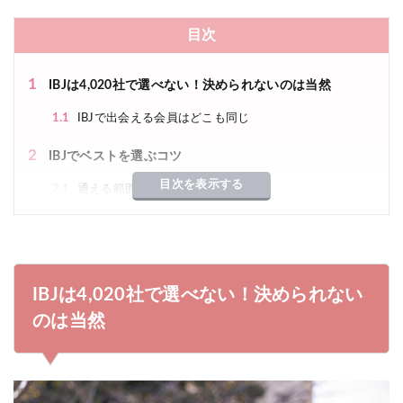
目次
1
IBJは4,020社で選べない！決められないのは当然
1.1
IBJで出会える会員はどこも同じ
2
IBJでベストを選ぶコツ
目次を表示する
2.1
通える範囲の店舗を探す
2.2
大手と個人の両方を比較してみる
2.3
自分のタイプから結婚相談所を選ぶ
2.4
無料カウンセリングで3社ほど比較する
IBJは4,020社で選べない！決められない
2.5
どうしても選べないときはプロに紹介してもらう
のは当然
3
選べない時間がもったいない！サクッと決めて婚活を始
めよう