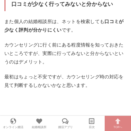
口コミが少なく行ってみないと分からない
また個人の結婚相談所は、ネットを検索しても
口コミが
少なく評判が分かりにくい
です。
カウンセリングに行く前にある程度情報を知っておきた
いところですが、実際に行ってみないと分からないとい
うのはデメリット。
最初はちょっと不安ですが、カウンセリング時の対応を
見て判断するしかないかなと思います。
まとめ：大手と個人の一番の違いはサポ
オンライン婚活
結婚相談所
婚活アプリ
目次
TOPへ