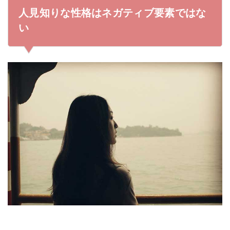
2.1
人見知りはオープンに書く
人見知りな性格はネガティブ要素ではな
2.2
「趣味について」を多めに書いておくといい
い
2.3
自己紹介の例文
2.4
プロフィール写真は笑顔で撮ろう
3
人見知りの女性が自己紹介を書く時の注意点
3.1
文字数が少なすぎるのはダメ
3.2
人見知りをネガティブに書かない
4
マッチングアプリでは人見知りをオープンに書いてしま
おう
4.1
人見知りさんでも出会いやすいマッチングアプリ