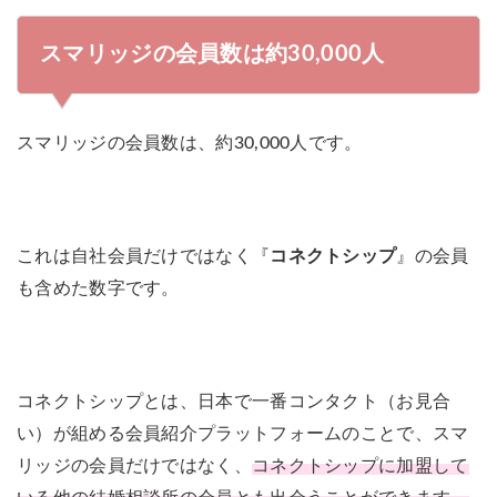
身分証明書 / 独身証明書 / 収入証明書
証明書提出
5.1
スマリッジ会員の学歴
/ 学歴証明書 / 資格証明書
スマリッジの会員数は約30,000人
5.2
スマリッジの男性会員の年収
対応エリア
全国
6
スマリッジでは最低限の出会いは確保されている！
成婚退会までの平
スマリッジの会員数は、約30,000人です。
5.4ヶ月（半年以内）
均活動期間
» 3/31（月）13:59まで、登録料6,600
キャンペーン
円が0円！
これは自社会員だけではなく『
コネクトシップ
』の会員
も含めた数字です。
スマリッジの口コミ・評判
公式サイトを見る
コネクトシップとは、日本で一番コンタクト（お見合
い）が組める会員紹介プラットフォームのことで、スマ
リッジの会員だけではなく、
コネクトシップに加盟して