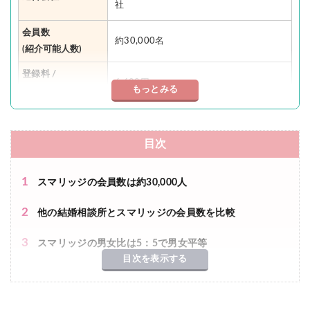
社
会員数
約30,000名
(紹介可能人数)
登録料 /
6,600円
もっとみる
入会金
月会費
9,900円
目次
成婚料
0円
1
スマリッジの会員数は約30,000人
0円（毎月8件まで）
お見合い料
2
※9件目以降1,100円/1件
他の結婚相談所とスマリッジの会員数を比較
独身証明書
3
スマリッジの男女比は5：5で男女平等
2,200円
取得サポート
目次を表示する
4
スマリッジ会員の年齢層はアラサーが多い
年齢層
20〜40代
5
スマリッジ会員はどんな人？（学歴・年収など）