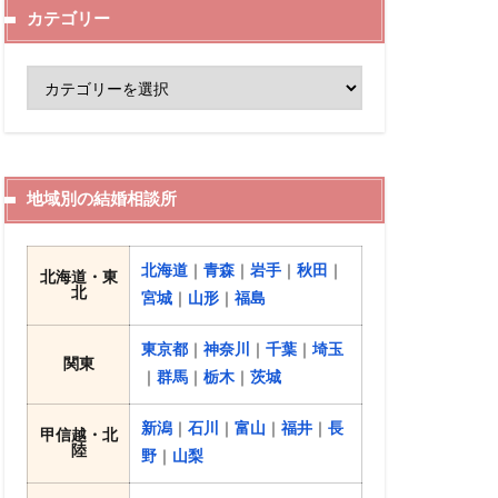
カテゴリー
地域別の結婚相談所
北海道
｜
青森
｜
岩手
｜
秋田
｜
北海道・東
北
宮城
｜
山形
｜
福島
東京都
｜
神奈川
｜
千葉
｜
埼玉
関東
｜
群馬
｜
栃木
｜
茨城
新潟
｜
石川
｜
富山
｜
福井
｜
長
甲信越・北
陸
野
｜
山梨