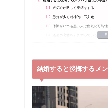
1
結婚すると後悔するメンヘラ彼氏の特徴5
1.1
嫉妬心が激しく束縛をする
1.2
愚痴が多く精神的に不安定
1.3
体調がいつも悪い人は病気の可能性
目
1.4
過去の恋愛を引きずっている
1.5
彼女への依存度が高い
2
結婚するなら精神が安定している人が良
3
メンヘラ彼氏と別れたいと思ったら
結婚すると後悔するメン
3.1
女性が恋愛依存している可能性もあ
4
メンヘラ彼氏と結婚したら後悔します