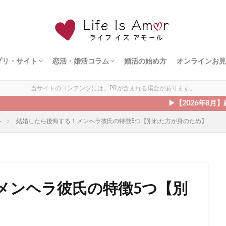
プリ・サイト
恋活・婚活コラム
婚活の始め方
オンラインお見
ト
ェント
ズ
ダルネット
ライド
ドットコム
シュ
ィ縁結び
オンライン婚活
恋愛の悩み
出会う方法
モテる方法
デート
当サイトのコンテンツには、PRが含まれる場合があります。
▶︎【2026年8月】結婚相談所の
ル
結婚したら後悔する！メンヘラ彼氏の特徴5つ【別れた方が身のため】
メンヘラ彼氏の特徴5つ【別