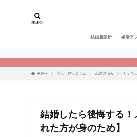
結婚相談所
婚活ア
エン婚活エージェント
スマリッジ
パートナーエージェン
ゼクシィ縁結びエージ
IBJメンバーズ
仲人協会
naco-do（ナコード）
地域別
ペアー
ブライ
ユーブ
マッチ
Omiai
マリッ
ゼクシ
恋活・婚活コラム
恋愛の悩み
カップ
HOME
結婚したら後悔する！
れた方が身のため】