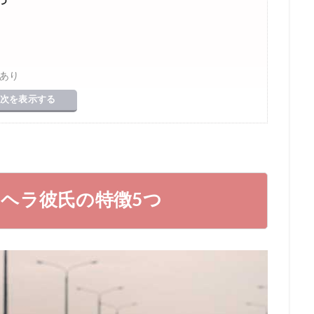
つ
あり
次を表示する
い
ヘラ彼氏の特徴5つ
る