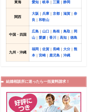
東海
愛知
｜
岐阜
｜
三重
｜
静岡
大阪
｜
兵庫
｜
京都
｜
滋賀
｜
奈
関西
良
｜
和歌山
広島
｜
山口
｜
島根
｜
鳥取
｜
岡
中国・四国
山
｜
愛媛
｜
香川
｜
高知
｜
徳島
福岡
｜
佐賀
｜
長崎
｜
大分
｜
熊
九州・沖縄
本
｜
宮崎
｜
鹿児島
｜
沖縄
結婚相談所に迷ったら一括資料請求！