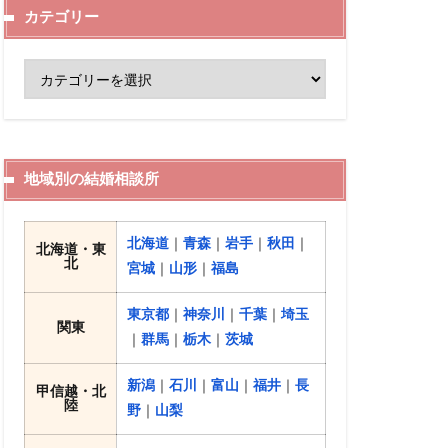
カテゴリー
地域別の結婚相談所
北海道
｜
青森
｜
岩手
｜
秋田
｜
北海道・東
北
宮城
｜
山形
｜
福島
東京都
｜
神奈川
｜
千葉
｜
埼玉
関東
｜
群馬
｜
栃木
｜
茨城
新潟
｜
石川
｜
富山
｜
福井
｜
長
甲信越・北
陸
野
｜
山梨