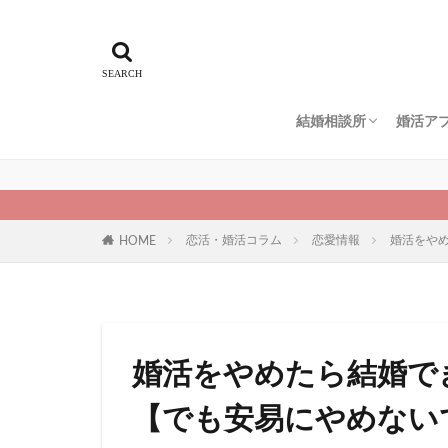
結婚相談所
婚活ア
エン婚活エージェント
スマリッジ
パートナーエージェン
ゼクシィ縁結びエージ
IBJメンバーズ
仲人協会
naco-do（ナコード）
地域別
ペアー
ブライ
ユーブ
マッチ
Omiai
マリッ
ゼクシ
恋活・婚活コラム
恋愛情報
婚活をや
HOME
婚活をやめたら結婚で
【でも安易にやめない