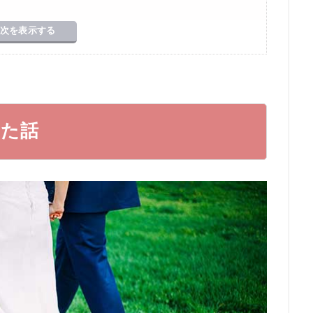
次を表示する
うコツが分かった
」になっている人
きた話
はない