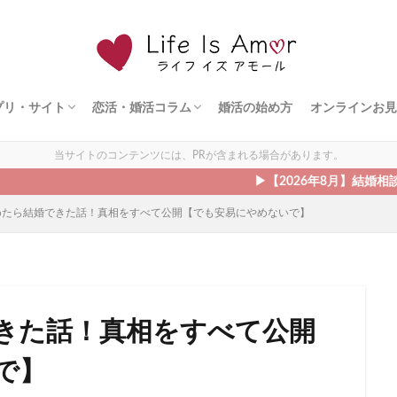
プリ・サイト
恋活・婚活コラム
婚活の始め方
オンラインお見
ト
ェント
ズ
ダルネット
ライド
ドットコム
シュ
ィ縁結び
オンライン婚活
恋愛の悩み
出会う方法
モテる方法
デート
当サイトのコンテンツには、PRが含まれる場合があります。
▶︎【2026年8月】結婚相談所のキャン
めたら結婚できた話！真相をすべて公開【でも安易にやめないで】
きた話！真相をすべて公開
で】