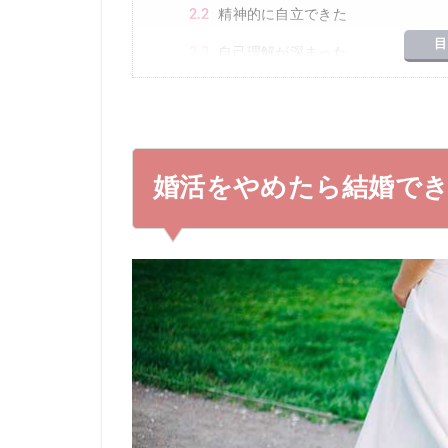
2.2
精神的に自立できた
目
2.3
自己理解が深まった
2.4
やりたいことをして自分を大切に扱
3
どんな人が婚活やめたほうがいい？
3.1
「婚活したい」ではなく「しなきゃ
婚活をやめたら結婚で
3.2
逃げではなく目標がある場合
4
婚活をやめたら全員が結婚できるわけで