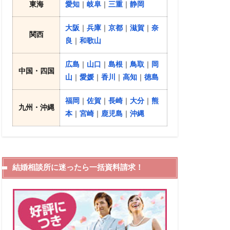
東海
愛知
｜
岐阜
｜
三重
｜
静岡
大阪
｜
兵庫
｜
京都
｜
滋賀
｜
奈
関西
良
｜
和歌山
広島
｜
山口
｜
島根
｜
鳥取
｜
岡
中国・四国
山
｜
愛媛
｜
香川
｜
高知
｜
徳島
福岡
｜
佐賀
｜
長崎
｜
大分
｜
熊
九州・沖縄
本
｜
宮崎
｜
鹿児島
｜
沖縄
結婚相談所に迷ったら一括資料請求！