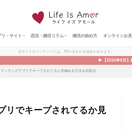
プリ・サイト
恋活・婚活コラム
婚活の始め方
オンラインお見
ト
ェント
ズ
ダルネット
ライド
ドットコム
シュ
ィ縁結び
オンライン婚活
恋愛の悩み
出会う方法
モテる方法
デート
当サイトのコンテンツには、PRが含まれる場合があります。
▶︎【2026年8月】結婚相談所
】マッチングアプリでキープされてるか見極める方法＆対処法
プリでキープされてるか見