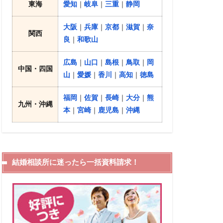
東海
愛知
｜
岐阜
｜
三重
｜
静岡
大阪
｜
兵庫
｜
京都
｜
滋賀
｜
奈
関西
良
｜
和歌山
広島
｜
山口
｜
島根
｜
鳥取
｜
岡
中国・四国
山
｜
愛媛
｜
香川
｜
高知
｜
徳島
福岡
｜
佐賀
｜
長崎
｜
大分
｜
熊
九州・沖縄
本
｜
宮崎
｜
鹿児島
｜
沖縄
結婚相談所に迷ったら一括資料請求！