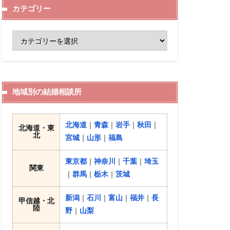
カテゴリー
地域別の結婚相談所
北海道
｜
青森
｜
岩手
｜
秋田
｜
北海道・東
北
宮城
｜
山形
｜
福島
東京都
｜
神奈川
｜
千葉
｜
埼玉
関東
｜
群馬
｜
栃木
｜
茨城
新潟
｜
石川
｜
富山
｜
福井
｜
長
甲信越・北
陸
野
｜
山梨