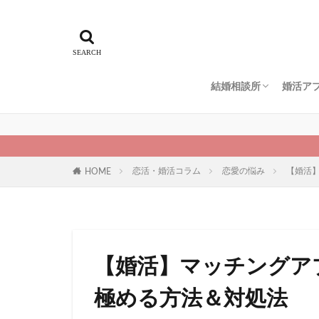
結婚相談所
婚活ア
エン婚活エージェント
スマリッジ
パートナーエージェン
ゼクシィ縁結びエージ
IBJメンバーズ
仲人協会
naco-do（ナコード）
地域別
ペアー
ブライ
ユーブ
マッチ
Omiai
マリッ
ゼクシ
恋活・婚活コラム
恋愛の悩み
【婚活
HOME
【婚活】マッチングア
極める方法＆対処法