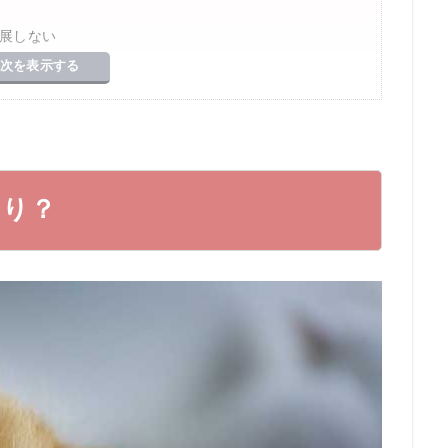
展しない
次を表示する
ている
った時の対処法
なる
あり？