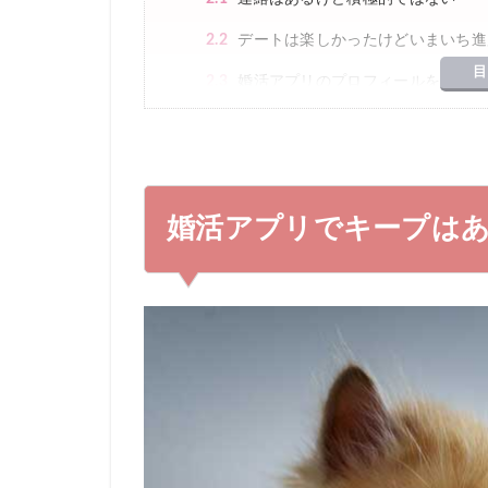
2.2
デートは楽しかったけどいまいち進
目
2.3
婚活アプリのプロフィールを更新し
3
婚活アプリでキープされてるかも？と思
3.1
本命になるために自分から積極的に
3.2
自分もキープをする
婚活アプリでキープは
3.3
完全に諦めて他に良い人を探す
4
キープされても落ち込む必要はない