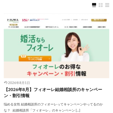
成婚料
0円〜220,000円
お見合い料
0円〜11,000円
年齢層
20代〜40代
本人確認書類 / 公的に独身を証明するに
証明書提出
足る書類 / 最終学歴を証明する書類 / 卒
業証明書 / 年収証明書 / 資格証明書
北海道、宮城、東京、千葉、大阪、兵
庫、京都、滋賀、岡山、香川、福岡、大
対応エリア
分
2026年8月1日
※オンライン対応あり
【2026年8月】フィオーレ結婚相談所のキャンペー
成婚退会までの平
ン・割引情報
約11ヶ月
均活動期間
悩める女性 結婚相談所のフィオーレってキャンペーンやってるのか
な？ 結婚相談所「フィオーレ」のキャンペーン […]
» 入会登録費が50%OFF！（WEBで相談