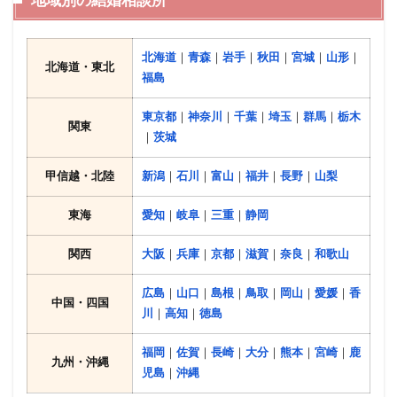
地域別の結婚相談所
北海道
｜
青森
｜
岩手
｜
秋田
｜
宮城
｜
山形
｜
北海道・東北
福島
東京都
｜
神奈川
｜
千葉
｜
埼玉
｜
群馬
｜
栃木
関東
｜
茨城
甲信越・北陸
新潟
｜
石川
｜
富山
｜
福井
｜
長野
｜
山梨
東海
愛知
｜
岐阜
｜
三重
｜
静岡
関西
大阪
｜
兵庫
｜
京都
｜
滋賀
｜
奈良
｜
和歌山
広島
｜
山口
｜
島根
｜
鳥取
｜
岡山
｜
愛媛
｜
香
中国・四国
川
｜
高知
｜
徳島
福岡
｜
佐賀
｜
長崎
｜
大分
｜
熊本
｜
宮崎
｜
鹿
九州・沖縄
児島
｜
沖縄