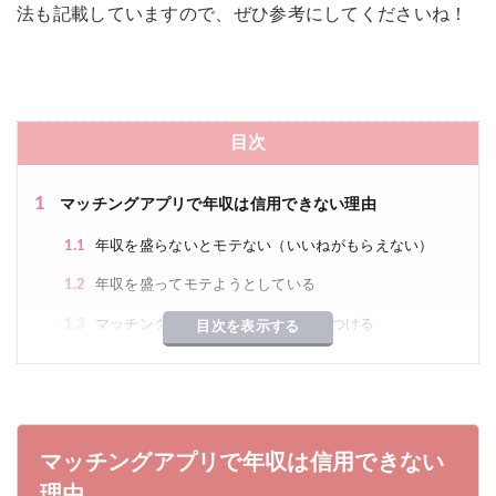
法も記載していますので、ぜひ参考にしてくださいね！
目次
1
マッチングアプリで年収は信用できない理由
1.1
年収を盛らないとモテない（いいねがもらえない）
1.2
年収を盛ってモテようとしている
1.3
マッチングアプリではいくらでも嘘つける
目次を表示する
2
男性の平均年収はどのくらい？
3
マッチングアプリで嘘の年収を見極める方法
マッチングアプリで年収は信用できない
3.1
職業の平均年収を調べてみる
理由