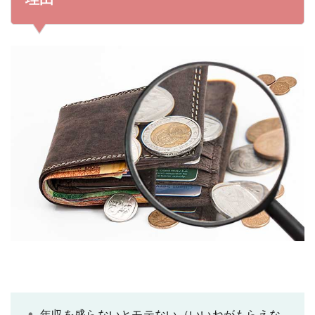
3.2
仕事について詳しく聞いてみる
3.3
身なりや言葉遣いにも注目
4
マッチングアプリで年収を詐称するプロフィール男性を
完全に避けるには
5
まとめ：マッチングアプリで年収詐称は普通にある