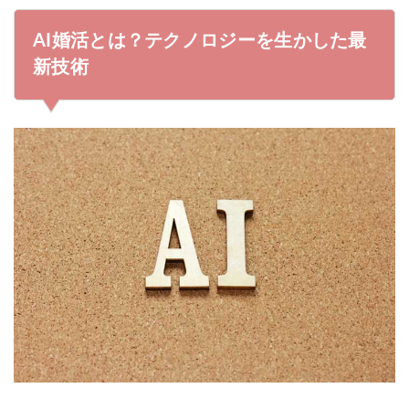
3
AI婚活が向いてる人の特徴4つ
AI婚活とは？テクノロジーを生かした最
4
AI婚活のやり方とサービスの種類
新技術
4.1
最先端のAIシステムで婚活できる結婚相談所
4.2
AI搭載の婚活アプリは気軽に結婚相手を見つけたい方
に
4.3
地方に住んでる方は自治体の婚活サービスもアリ
5
AI婚活で新しい出会いが待っている♪
5.1
パートナーエージェントの診断は無料で受けられる